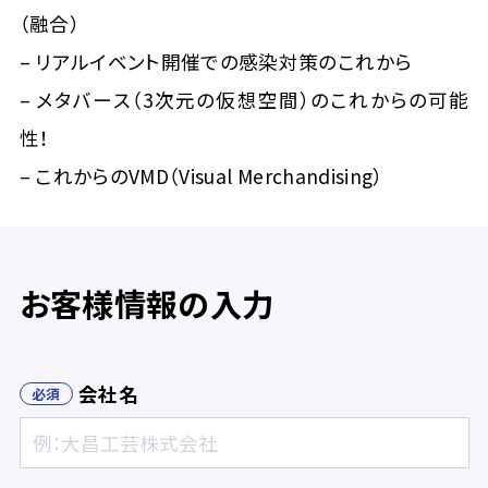
（融合）
〒733-8531 広島市西区小河内町2-15-2
TEL：082-291-6211 FAX：082-291-6216
– リアルイベント開催での感染対策のこれから
– メタバース（3次元の仮想空間）のこれからの可能
性！
– これからのVMD（Visual Merchandising）
お客様情報の入力
会社名