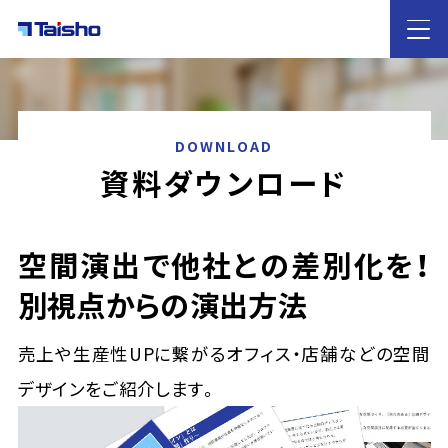
HOME
DOWNLOAD
資料ダウンロード
大昌工芸の
特徴
サービス案内
空間演出で他社との差別化を！
店舗デザイン・店舗設計
内装工事
什器レンタル
別視点からの演出方法
業態別のご提案
カフェ・飲食店
ホテル
歯科医院
雑貨屋
イベントブース
物販
アパレル
売上や生産性UPに繋がるオフィス・店舗などの空間
施工実績
デザインをご紹介します。
ノウハウ