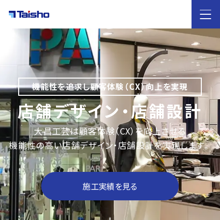
HOME
機能性を追求し顧客体験（CX）向上を実現
大昌工芸の
特徴
店舗デザイン・店舗設計
サービス案内
大昌工芸は顧客体験（CX）を向上させる
店舗デザイン・店舗設計
内装工事
什器レンタル
機能性の高い店舗デザイン・店舗設計を実現します。
業態別のご提案
カフェ・飲食店
ホテル
歯科医院
雑貨屋
イベントブース
物販
アパレル
施工実績
施工実績を見る
ノウハウ