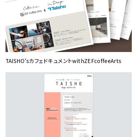
TAISHO‘sカフェドキュメントwithZEFcoffeeArts