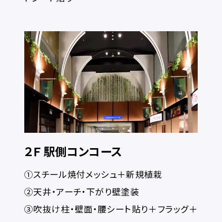
２Ｆ 駅側コンコース
①スチール焼付メッシュ＋新規植栽
②天井・アーチ・下がり壁塗装
③吹抜け柱・壁面・腰シート貼り＋フラッグ＋