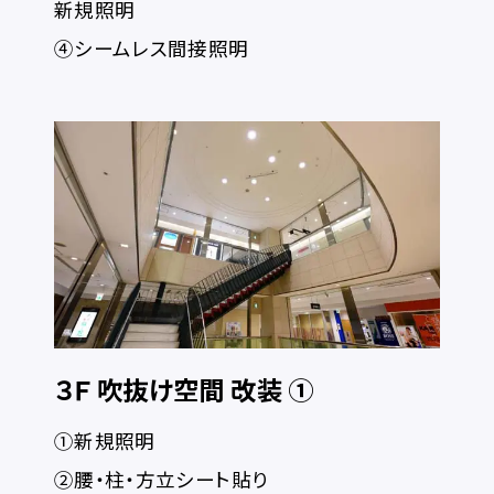
新規照明
④シームレス間接照明
３Ｆ 吹抜け空間 改装 ①
①新規照明
②腰・柱・方立シート貼り