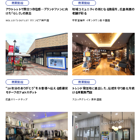
商業施設
商業施設
アウトレットで際立つ存在感─ブランドファンに向
地域コミュニティの核となる施設を、広島銘菓の
けた「らしさ」の演出
老舗が彩る
NOLLEY'S OUTLET マリンピア神戸店
平安堂梅坪 イオンタウン楽々園店
商業施設
商業施設
“20年分のありがとう”をお客様へ伝える感謝状
トレンド発信地に進出した、伝統を守り進化を続
モチーフのフォトスポット
ける革靴専門店
広島マリーナホップ
スコッチグレイン 表参道店