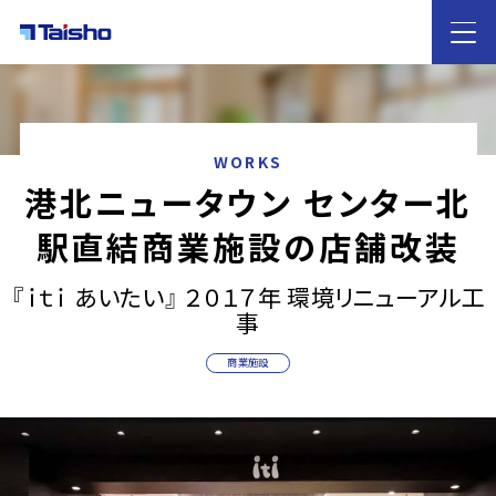
HOME
WORKS
港北ニュータウン センター北
大昌工芸の
特徴
駅直結商業施設の店舗改装
サービス案内
『ｉｔｉ あいたい』 ２０１７年 環境リニューアル工
店舗デザイン・店舗設計
内装工事
什器レンタル
事
業態別のご提案
カフェ・飲食店
ホテル
歯科医院
雑貨屋
イベントブース
物販
アパレル
商業施設
施工実績
ノウハウ