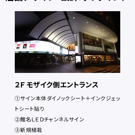
〒733-8531 広島市西区小河内町2-15-2
TEL：082-291-6211 FAX：082-291-6216
２Ｆ モザイク側エントランス
①サイン本体ダイノックシート＋インクジェッ
トシート貼り
②館名ＬＥＤチャンネルサイン
③新規植栽