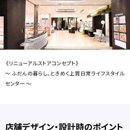
会社情報
事業所一覧
お問い合わせ
《リニューアルストアコンセプト》
～ ふだんの暮らし､ときめく上質日常ライフスタイル
センター ～
資料ダウンロード
店舗デザイン・設計時のポイント
大昌工芸株式会社