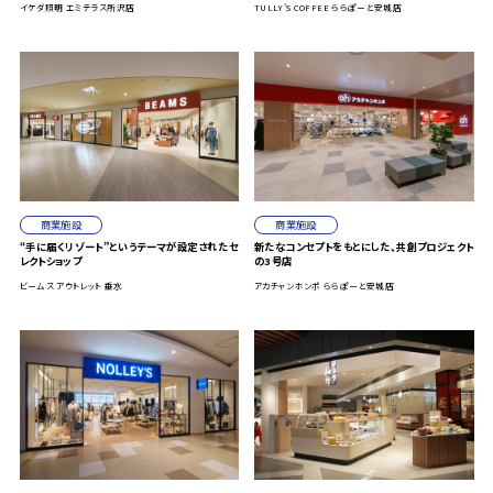
イケダ照明 エミテラス所沢店
TULLY'S COFFEE ららぽーと安城店
商業施設
商業施設
“手に届くリゾート”というテーマが設定されたセ
新たなコンセプトをもとにした、共創プロジェクト
レクトショップ
の3号店
ビームス アウトレット 垂水
アカチャンホンポ ららぽーと安城店