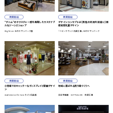
商業施設
商業施設
“デニム”のテクスチャー感を再現したサステナブ
デザインコンセプトは【男性の利用を前提に】新
ルなジーンズショップ
感覚授乳室デザイン
Right-on おのだサンパーク店
『ベビーラウンジ内装工事』おのだサンパーク
商業施設
商業施設
小売場でのキャッチーなディスプレイと壁面デザイ
地域に喜ばれる売り場づくりへ
ン
mademoiselle tara そごう広島店
五日市福屋 GIFTSALON 改装工事