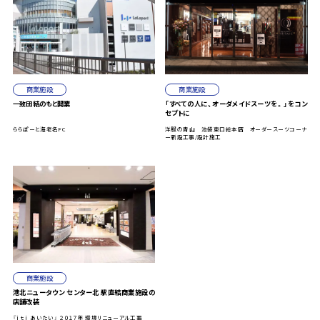
商業施設
商業施設
一致団結のもと開業
「すべての人に、オーダメイドスーツを。」をコン
セプトに
ららぽーと海老名FC
洋服の青山 池袋東口総本店 オーダースーツコーナ
ー新設工事/設計施工
商業施設
港北ニュータウン センター北 駅直結商業施設の
店舗改装
『ｉｔｉ あいたい』 ２０１７年 環境リニューアル工事