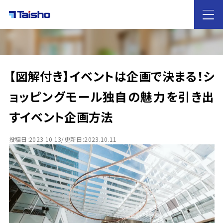
HOME
【図解付き】イベントは企画で決まる！シ
大昌工芸の
特徴
ョッピングモール独自の魅力を引き出
すイベント企画方法
サービス案内
店舗デザイン・店舗設計
内装工事
什器レンタル
投稿日:2023.10.13/更新日:2023.10.11
業態別のご提案
カフェ・飲食店
ホテル
歯科医院
雑貨屋
イベントブース
物販
アパレル
施工実績
ノウハウ