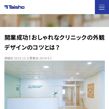
HOME
開業成功！おしゃれなクリニックの外観
大昌工芸の
特徴
デザインのコツとは？
サービス案内
投稿日:2023.12.3/更新日:2024.9.2
店舗デザイン・店舗設計
内装工事
什器レンタル
業態別のご提案
カフェ・飲食店
ホテル
歯科医院
雑貨屋
イベントブース
物販
アパレル
施工実績
ノウハウ