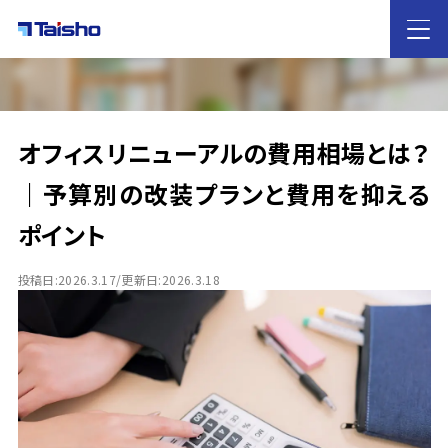
HOME
オフィスリニューアルの費用相場とは？
大昌工芸の
特徴
｜予算別の改装プランと費用を抑える
ポイント
サービス案内
店舗デザイン・店舗設計
内装工事
什器レンタル
投稿日:2026.3.17/更新日:2026.3.18
業態別のご提案
カフェ・飲食店
ホテル
歯科医院
雑貨屋
イベントブース
物販
アパレル
施工実績
ノウハウ