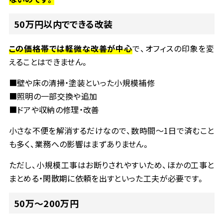
50
万円以内でできる改装
この価格帯では軽微な改善が中心
で、オフィスの印象を変
えることはできません。
■
壁や床の清掃・塗装といった小規模補修
■
照明の一部交換や追加
■
ドアや収納の修理・改善
小さな不便を解消するだけなので、数時間～
1
日で済むこと
も多く、業務への影響はまずありません。
ただし、小規模工事はお断りされやすいため、ほかの工事と
まとめる・閑散期に依頼を出すといった工夫が必要です。
50
万～
200
万円