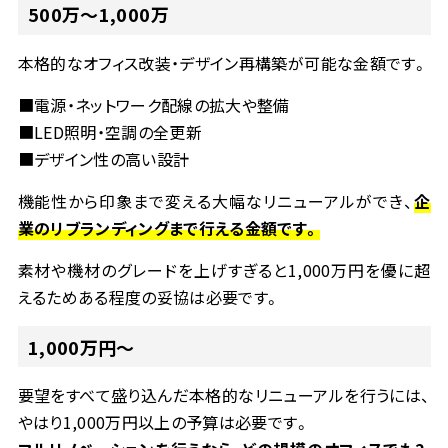
500
万～
1,000
万
本格的なオフィス改装・デザイン再構築が可能な金額です。
■
電源・ネットワーク配線の拡大や整備
■
LED
照明・空調の全更新
■
デザイン性の高い設計
機能性から印象まで変える大幅なリニューアルができ、
企
業のリブランディングまで行える金額です。
素材や機材のグレードを上げすぎると
1,000
万円を優に超
えるためある程度の妥協は必要です。
1,000
万円～
要望をすべて盛り込んだ本格的なリニューアルを行うには、
やはり
1,000
万円以上の予算は必要です。