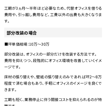
工期が
3
ヵ月～半年ほど必要なため、代替オフィスを借りる
費用や、引っ越し費用など、工費以外の出費も大きくなりま
す。
部分改装の場合
■
坪単価相場：
10
万～
30
万
部分改装は、オフィスの一部分だけを改装する方法です。
費用を抑えつつ、段階的にオフィス環境を改善していくイメ
ージです。
床材の張り替えや、壁紙の張り替えのみであれば坪
2
～
8
万
程度で済む場合もあり、手軽にオフィスのイメージを良くで
きます。
工期も短く、業務停止に伴う間接コストを抑えられるのが特
徴です。