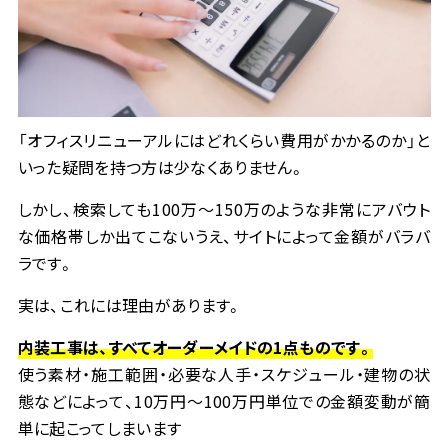
会社情報
事業所一覧
「オフィスリニューアルにはどれくらい費用がかかるのか」と
いった疑問を持つ方は少なくありません。
お問い合わせ
しかし、検索しても
100
万～
150
万のような非常にアバウト
な価格帯しか出てこないうえ、サイトによって金額がバラバ
ラです。
資料ダウンロード
実は、これには理由があります。
内装工事は、すべてオーダーメイドの
1
点ものです。
使う素材・施工範囲・必要な人手・スケジュール・建物の状
態などによって、
10
万円～
100
万円単位での金額変動が簡
単に起こってしまいます
大昌工芸株式会社