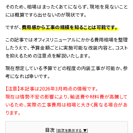
そのため、相場はまったくあてにならず、現地を見ないこと
〒733-8531 広島市西区小河内町2-15-2
には概算ですら出せないのが現状です。
TEL：082-291-6211 FAX：082-291-6216
ですが、
費用感から工事の規模を知ることは可能です。
この記事ではオフィスリニューアルにかかる費用相場を整理
したうえで、予算金額ごとに実施可能な改装内容と、コスト
を抑えるための注意点を解説いたします。
現在想定している予算でどの程度の内装工事が可能か、参
考になれば幸いです。
【注意】本記事は
2026
年
3
月時点の情報です。
現在は情勢不安の影響により、輸送費や材料費が高騰して
いるため、実際の工事費用は相場と大きく異なる場合があ
ります。
目次
[
目次を表示する ▼
]