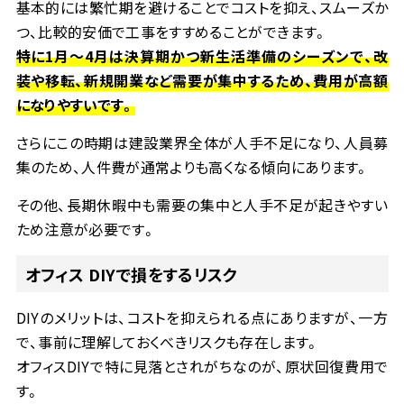
基本的には繁忙期を避けることでコストを抑え、スムーズか
つ、比較的安価で工事をすすめることができます。
特に
1
月～
4
月は決算期かつ新生活準備のシーズンで、改
装や移転、新規開業など需要が集中するため、費用が高額
になりやすいです。
さらにこの時期は建設業界全体が人手不足になり、人員募
集のため、人件費が通常よりも高くなる傾向にあります。
その他、長期休暇中も需要の集中と人手不足が起きやすい
ため注意が必要です。
オフィス
DIY
で損をするリスク
DIY
のメリットは、コストを抑えられる点にありますが、一方
で、事前に理解しておくべきリスクも存在します。
オフィス
DIY
で特に見落とされがちなのが、原状回復費用で
す。