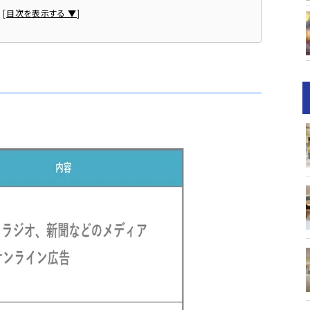
次
[
目次を表示する ▼
]