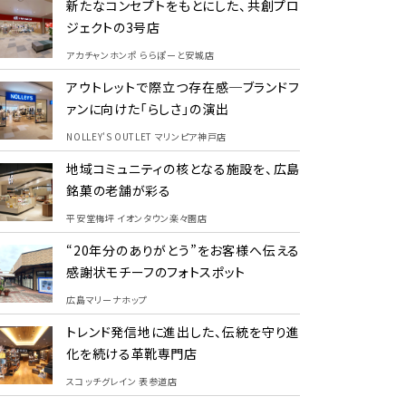
新たなコンセプトをもとにした、共創プロ
ジェクトの3号店
アカチャンホンポ ららぽーと安城店
アウトレットで際立つ存在感─ブランドフ
ァンに向けた「らしさ」の演出
NOLLEY'S OUTLET マリンピア神戸店
地域コミュニティの核となる施設を、広島
銘菓の老舗が彩る
平安堂梅坪 イオンタウン楽々園店
“20年分のありがとう”をお客様へ伝える
感謝状モチーフのフォトスポット
広島マリーナホップ
トレンド発信地に進出した、伝統を守り進
化を続ける革靴専門店
スコッチグレイン 表参道店