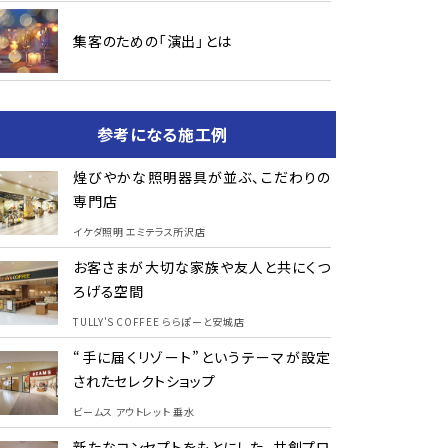
集客のための「演出」とは
参考になる施工例
煌びやかな照明器具が並ぶ、こだわりの
専門店
イケダ照明 エミテラス所沢店
お客さまが大切な家族や友人と共にくつ
ろげる空間
TULLY'S COFFEE ららぽーと安城店
“手に届くリゾート”というテーマが設定
されたセレクトショップ
ビームス アウトレット 垂水
新たなコンセプトをもとにした、共創プロ