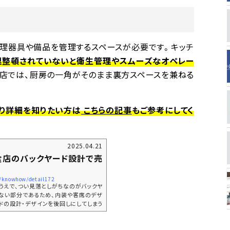
調理器具や備品を管理するスペースが必要です。キッチ
理整頓されていないと衛生管理やスムーズなオペレー
店では、厨房の一角がそのまま裏方スペースを兼ねる
より詳細を知りたい方は
こちらの記事
もご参考にしてく
2025.04.21
食店のバックヤード設計で売
jp/knowhow/detail172
うえで、つい見落としがちなのがバックヤ
ない部分であるため、内装や客席のデザ
ドの設計・デザインを後回しにしてしまう
実際には、バックヤードはスタッフの作業
ーズにしたり、衛生管理をしやすくするな
重要な役割を担っています。本記事では、