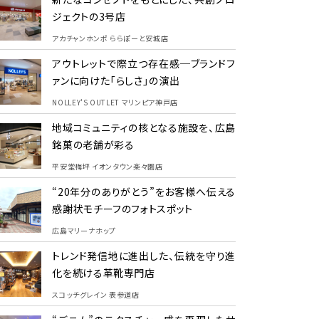
ジェクトの3号店
アカチャンホンポ ららぽーと安城店
アウトレットで際立つ存在感─ブランドフ
ァンに向けた「らしさ」の演出
NOLLEY'S OUTLET マリンピア神戸店
地域コミュニティの核となる施設を、広島
銘菓の老舗が彩る
平安堂梅坪 イオンタウン楽々園店
“20年分のありがとう”をお客様へ伝える
感謝状モチーフのフォトスポット
広島マリーナホップ
トレンド発信地に進出した、伝統を守り進
化を続ける革靴専門店
スコッチグレイン 表参道店