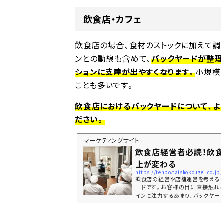
飲食店・カフェ
飲食店の場合、食材のストックに加えて
ンとの動線も含めて、
バックヤードが整
ションに支障が出やすくなります。
小規模
ことも多いです。
飲食店におけるバックヤードについて、
ださい。
マーケティングサイト
飲食店経営者必読！飲
上が変わる
https://tenpo.taishokougei.co.
飲食店の経営や店舗運営を考える
ードです。お客様の目に直接触れ
インに注力するあまり、バックヤー
ケースも少なくありません。しかし
効率を高めたり、在庫管理をスム
ど、店舗運営全体において非常に