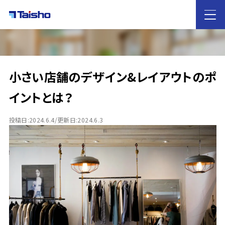
HOME
小さい店舗のデザイン&レイアウトのポ
大昌工芸の
特徴
イントとは？
サービス案内
投稿日:2024.6.4/更新日:2024.6.3
店舗デザイン・店舗設計
内装工事
什器レンタル
業態別のご提案
カフェ・飲食店
ホテル
歯科医院
雑貨屋
イベントブース
物販
アパレル
施工実績
ノウハウ